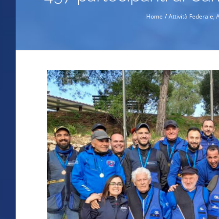
Home
Attività Federale
A
Ingrandisci
immagine