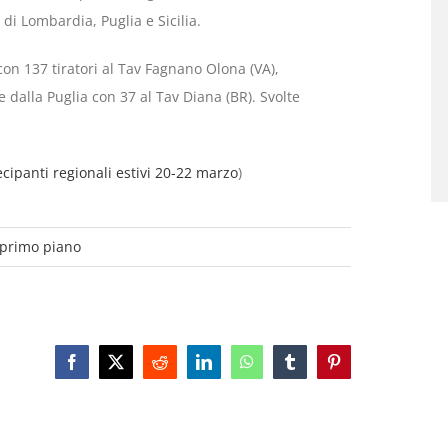
 di Lombardia, Puglia e Sicilia.
n 137 tiratori al Tav Fagnano Olona (VA),
 e dalla Puglia con 37 al Tav Diana (BR). Svolte
ecipanti regionali estivi 20-22 marzo
)
 primo piano
Facebook
X
Reddit
LinkedIn
WhatsApp
Tumblr
Pinterest