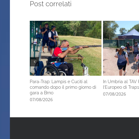
Post correlati
Para-Trap: Lampis e Cuciti al
In Umbria al TAV 
comando dopo il primo giorno di
l’Europeo di Trap1
gara a Brno
07/08/2026
07/08/2026