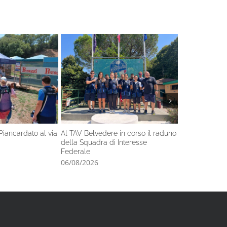
Piancardato al via
Al TAV Belvedere in corso il raduno
Nel fine setti
della Squadra di Interesse
l’Italiano di s
Federale
06/08/2026
06/08/2026