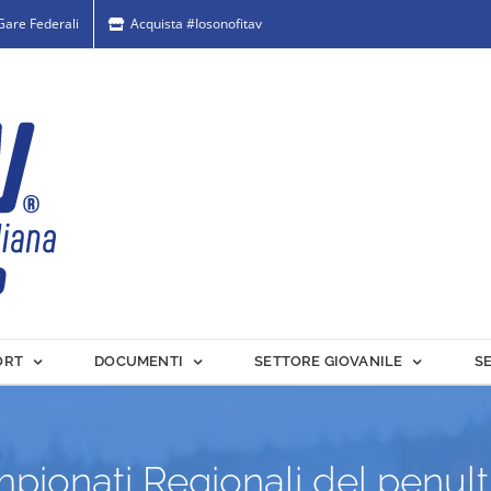
 Gare Federali
Acquista #Iosonofitav
ORT
DOCUMENTI
SETTORE GIOVANILE
S
ampionati Regionali del penu