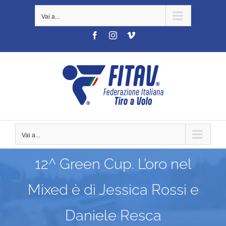
Salta
Vai a...
al
contenuto
Facebook
Instagram
Vimeo
Vai a...
12^ Green Cup. L’oro nel
Mixed è di Jessica Rossi e
Daniele Resca