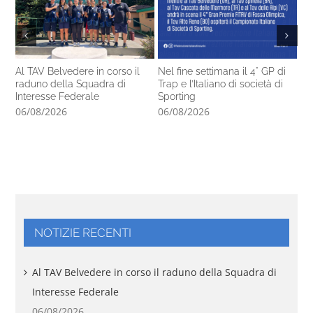
Al TAV Belvedere in corso il
Nel fine settimana il 4° GP di
Ca
raduno della Squadra di
Trap e l’Italiano di società di
14
Interesse Federale
Sporting
pr
06/08/2026
06/08/2026
05
NOTIZIE RECENTI
Al TAV Belvedere in corso il raduno della Squadra di
Interesse Federale
06/08/2026