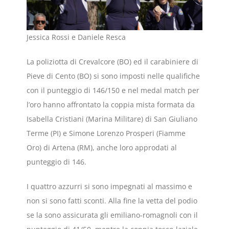
Jessica Rossi e Daniele Resca
La poliziotta di Crevalcore (BO) ed il carabiniere di
Pieve di Cento (BO) si sono imposti nelle qualifiche
con il punteggio di 146/150 e nel medal match per
l’oro hanno affrontato la coppia mista formata da
Isabella Cristiani (Marina Militare) di San Giuliano
Terme (PI) e Simone Lorenzo Prosperi (Fiamme
Oro) di Artena (RM), anche loro approdati al
punteggio di 146.
I quattro azzurri si sono impegnati al massimo e
non si sono fatti sconti. Alla fine la vetta del podio
se la sono assicurata gli emiliano-romagnoli con il