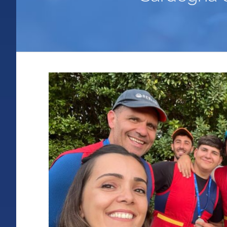
Ingrandisci
immagine