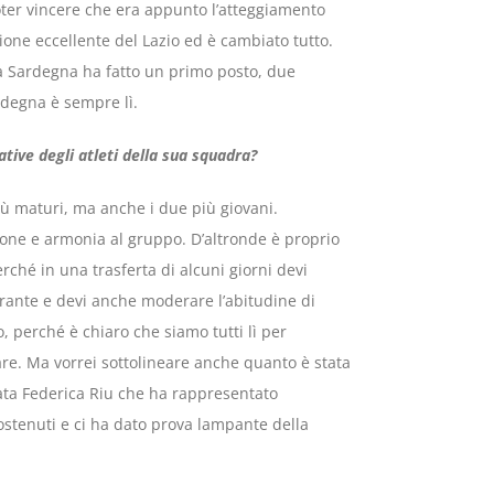
oter vincere che era appunto l’atteggiamento
zione eccellente del Lazio ed è cambiato tutto.
 la Sardegna ha fatto un primo posto, due
rdegna è sempre lì.
ative degli atleti della sua squadra?
più maturi, ma anche i due più giovani.
sione e armonia al gruppo. D’altronde è proprio
rché in una trasferta di alcuni giorni devi
rante e devi anche moderare l’abitudine di
 perché è chiaro che siamo tutti lì per
 fare. Ma vorrei sottolineare anche quanto è stata
gata Federica Riu che ha rappresentato
sostenuti e ci ha dato prova lampante della