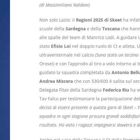
(di Massimiliano Naldoni)
Non solo Lazio: il
Regioni 2025 di Skeet
ha infatt
scuole della
Sardegna
e della
Toscana
che hanno
alle spalle del team di Manrico Lodi. A guidare
stato
Efisio Loi
nel doppio ruolo di Ct e atleta. 
ultraventennale nel calcio
(Sono stato un terzino 
Orosei) e con l’approdo al tiro a volo intorno ai
guidato la squadra completata da
Antonio Bell
Andrea Miscera
che con 530/600 è salita sul se
Delegata Fitav della Sardegna
Federica Riu
ha vo
Tav Falco per testimoniare la partecipazione del
deciso di essere presente a questa gara di Skeet –
h
squadra in ogni stagione procura grandi soddisfazi
risultato. Ho visto i ragazzi impegnarsi davvero e 
Anche nel caso della Toscana il Ct della formaz