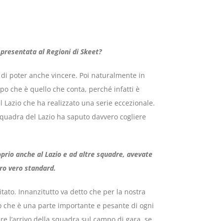
 presentata al Regioni di Skeet?
i di poter anche vincere. Poi naturalmente in
po che è quello che conta, perché infatti è
l Lazio che ha realizzato una serie eccezionale.
 squadra del Lazio ha saputo davvero cogliere
prio anche al Lazio e ad altre squadre, avevate
tro vero standard.
tato. Innanzitutto va detto che per la nostra
o che è una parte importante e pesante di ogni
re l’arrivo della squadra sul campo di gara, se