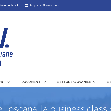
 Gare Federali
Acquista #Iosonofitav
ORT
DOCUMENTI
SETTORE GIOVANILE
S
 Toscana: la business class 