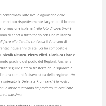
i confermato l’alto livello agonistico delle
 meritato rispettivamente l’argento e il bronzo
 la formazione isolana
(nella foto di copertina)
è
Uomo di sport a tutto tondo con una militanza
di ferro alla Gentile
: confessa il Veterano di
 trentacinque anni di età, Loi ha composto e
u
,
Nicolò Diturco
,
Pietro Pileri
,
Gianluca Flore
e
condo gradino del podio del Regioni. Anche la
luto seguire l’intera trasferta della squadra al
l’intera comunità tiravolistica della regione.
Ho
a spiegato la Delegata Riu
– perché la nostra
oni e anche quest’anno ha prodotto un eccellente
dare il massimo.
ione,
Nino Calantoni
, è stato costretto a