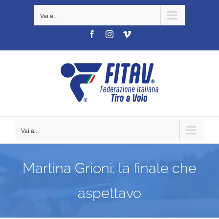
Salta
Vai a...
al
contenuto
Facebook
Instagram
Vimeo
Vai a...
Martina Grioni: la finale che
aspettavo