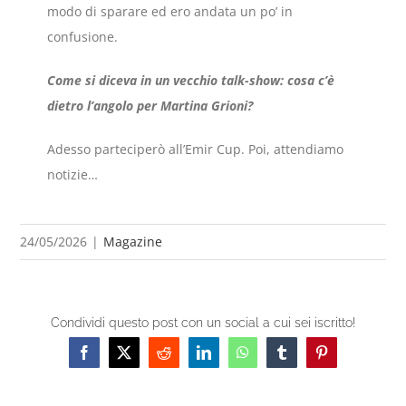
modo di sparare ed ero andata un po’ in
confusione.
Come si diceva in un vecchio talk-show: cosa c’è
dietro l’angolo per Martina Grioni?
Adesso parteciperò all’Emir Cup. Poi, attendiamo
notizie…
24/05/2026
|
Magazine
Condividi questo post con un social a cui sei iscritto!
Facebook
X
Reddit
LinkedIn
WhatsApp
Tumblr
Pinterest