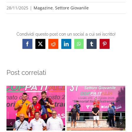
28/11/2025
|
Magazine
,
Settore Giovanile
Condividi questo post con un social a cui sei iscritto!
Facebook
X
Reddit
LinkedIn
WhatsApp
Tumblr
Pinterest
Post correlati