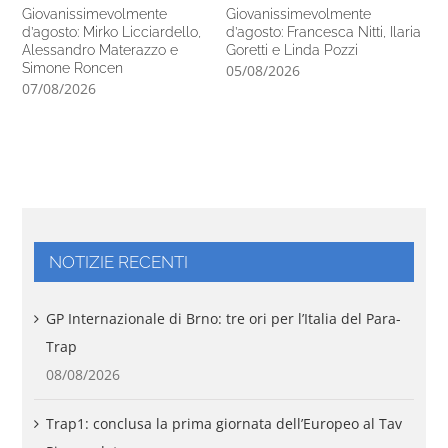
Giovanissimevolmente
Giovanissimevolmente
Il 
d’agosto: Mirko Licciardello,
d’agosto: Francesca Nitti, Ilaria
de
Alessandro Materazzo e
Goretti e Linda Pozzi
02
Simone Roncen
05/08/2026
07/08/2026
NOTIZIE RECENTI
GP Internazionale di Brno: tre ori per l’Italia del Para-
Trap
08/08/2026
Trap1: conclusa la prima giornata dell’Europeo al Tav