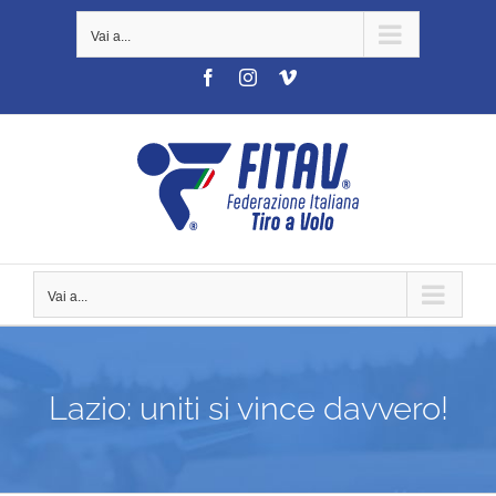
Salta
Vai a...
al
contenuto
Facebook
Instagram
Vimeo
Vai a...
Lazio: uniti si vince davvero!