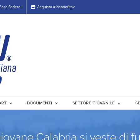
 Gare Federali
Acquista #Iosonofitav
ORT
DOCUMENTI
SETTORE GIOVANILE
S
iovane Calabria si veste di f