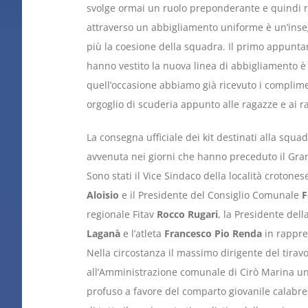
svolge ormai un ruolo preponderante e quindi r
attraverso un abbigliamento uniforme è un’inse
più la coesione della squadra. Il primo appuntame
hanno vestito la nuova linea di abbigliamento è
quell’occasione abbiamo già ricevuto i complimen
orgoglio di scuderia appunto alle ragazze e ai ra
La consegna ufficiale dei kit destinati alla squa
avvenuta nei giorni che hanno preceduto il Gran
Sono stati il Vice Sindaco della località crotone
Aloisio
e il Presidente del Consiglio Comunale
F
regionale Fitav
Rocco Rugari
, la Presidente del
Laganà
e l’atleta
Francesco Pio Renda
in rappre
Nella circostanza il massimo dirigente del tira
all’Amministrazione comunale di Cirò Marina un
profuso a favore del comparto giovanile calabres