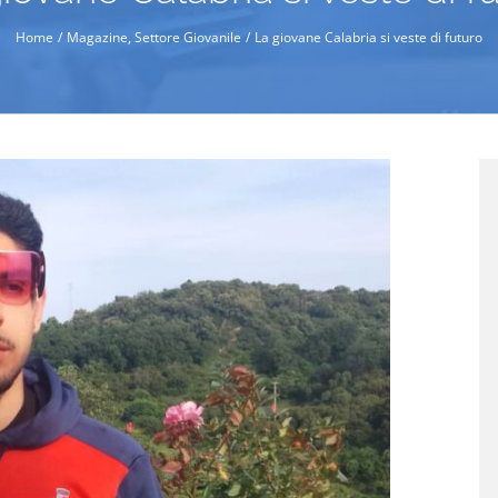
Home
Magazine
Settore Giovanile
La giovane Calabria si veste di futuro