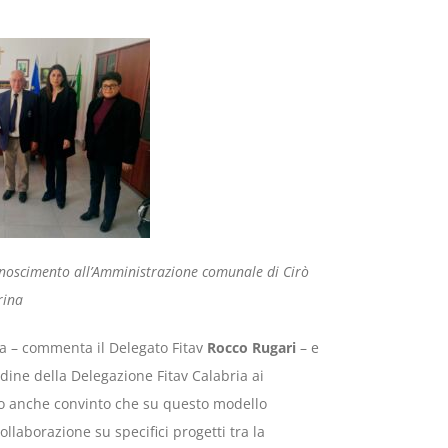
noscimento all’Amministrazione comunale di Cirò
ina
va – commenta il Delegato Fitav
Rocco Rugari
– e
dine della Delegazione Fitav Calabria ai
o anche convinto che su questo modello
ollaborazione su specifici progetti tra la