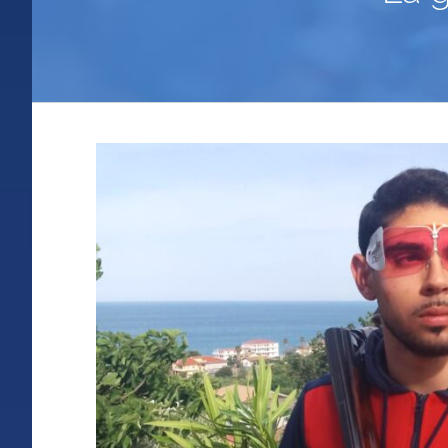
Ingrandisci
immagine