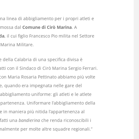
a linea di abbigliamento per i propri atleti e
romossa dal
Comune di Cirò Marina
. A
da
, il cui figlio Francesco Pio milita nel Settore
 Marina Militare.
e della Calabria di una specifica divisa è
ti con il Sindaco di Cirò Marina Sergio Ferrari.
, con Maria Rosaria Pettinato abbiamo più volte
ne, quando era impegnata nelle gare del
bbigliamento uniforme: gli atleti e le atlete
 appartenenza. Uniformare l’abbigliamento della
 in maniera più nitida l’appartenenza al
fatti una
bandierina
che renda riconoscibili i
rmalmente per molte altre squadre regionali.”