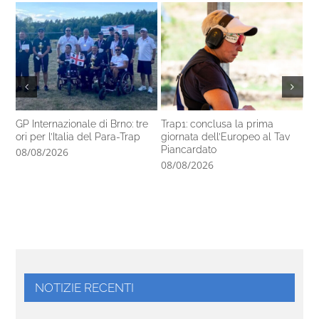
GP Internazionale di Brno: tre
Trap1: conclusa la prima
Pa
ori per l’Italia del Para-Trap
giornata dell’Europeo al Tav
co
Piancardato
di
08/08/2026
08/08/2026
07
NOTIZIE RECENTI