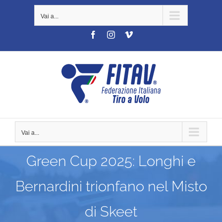
Salta
Vai a...
al
contenuto
Facebook
Instagram
Vimeo
Vai a...
Green Cup 2025: Longhi e
Bernardini trionfano nel Misto
di Skeet