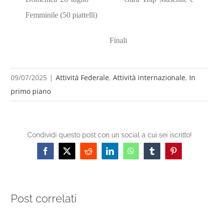
Femminile (50 piattelli)
Finali
09/07/2025
|
Attività Federale
,
Attività internazionale
,
In
primo piano
Condividi questo post con un social a cui sei iscritto!
Facebook
X
Reddit
LinkedIn
WhatsApp
Tumblr
Pinterest
Post correlati