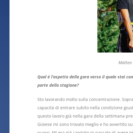
Matteo 
Qual è l’aspetto della gara verso il quale stai co
parte della stagione?
Sto lavorando molto sulla concentrazione. Soprattu
capacità di entrare subito nella condizione giu
questo lavoro già nella gara della settimana pr
Gioiese mi sono trovato meglio e ho avvertito subi
nuovo. Mi era già capitato in passato di avere 