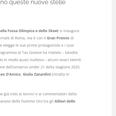
cino queste nuove stelle
lla Fossa Olimpica e dello Skeet
si inaugura
ernale di Roma, ma è con il
Gran Premio
di
ile elegge le sue prime protagoniste e i suoi
ogramma al Tav Gioiese ha rivelato – talvolta
 in modo quasi inatteso – alcuni vivaci talenti.
ne dell’universo under 21 della stagione 2025.
teo D’Amico
,
Giulia Zanardini
(ritratta in
già noto ai tecnici e ai commentatori della
catanese delle Fiamme Oro tra gli
Allievi dello