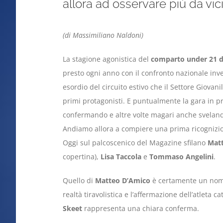
allora ad osservare più da vi
(di Massimiliano Naldoni)
La stagione agonistica del
comparto under 21 de
presto ogni anno con il confronto nazionale inv
esordio del circuito estivo che il Settore Giovan
primi protagonisti. E puntualmente la gara in pr
confermando e altre volte magari anche svelando
Andiamo allora a compiere una prima ricognizio
Oggi sul palcoscenico del Magazine sfilano
Mat
copertina),
Lisa Taccola
e
Tommaso Angelini
.
Quello di
Matteo D’Amico
è certamente un nome 
realtà tiravolistica e l’affermazione dell’atleta 
Skeet
rappresenta una chiara conferma.