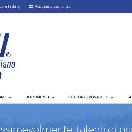
 Gare Federali
Acquista #Iosonofitav
ORT
DOCUMENTI
SETTORE GIOVANILE
S
ssimevolmente: talenti di p