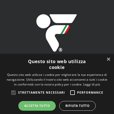
×
Questo sito web utilizza
cookie
Questo sito web utilizza i cookie per migliorare la tua esperienza di
navigazione. Utilizzando il nostro sito web acconsenti a tutti i cookie
FITAV - Federazione Italiana Tiro a Volo - Viale Tiziano
in conformità con la nostra policy per i cookie.
Leggi di più
n.74, 00196 Roma (RM)
STRETTAMENTE NECESSARI
PERFORMANCE
ACCETTA TUTTO
RIFIUTA TUTTO