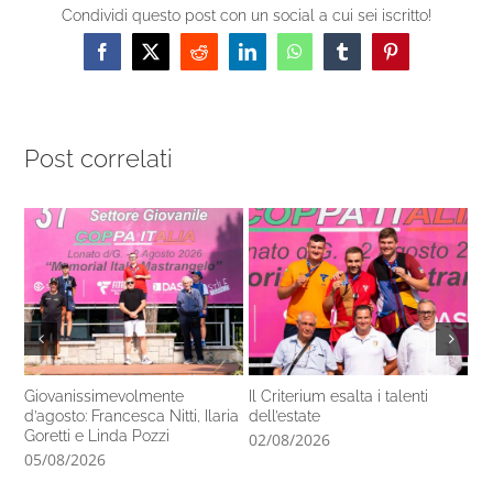
Condividi questo post con un social a cui sei iscritto!
Facebook
X
Reddit
LinkedIn
WhatsApp
Tumblr
Pinterest
Post correlati
Giovanissimevolmente
Il Criterium esalta i talenti
Mo
d’agosto: Francesca Nitti, Ilaria
dell’estate
pr
Goretti e Linda Pozzi
02/08/2026
31
05/08/2026