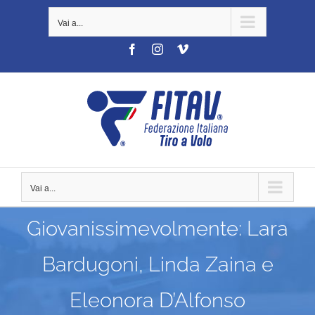
Salta
Vai a...
al
contenuto
Facebook
Instagram
Vimeo
Vai a...
Giovanissimevolmente: Lara
Bardugoni, Linda Zaina e
Eleonora D’Alfonso