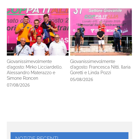
Giovanissimevolmente
Giovanissimevolmente
Il 
d’agosto: Mirko Licciardello,
d’agosto: Francesca Nitti, Ilaria
de
Alessandro Materazzo e
Goretti e Linda Pozzi
02
Simone Roncen
05/08/2026
07/08/2026
NOTIZIE RECENTI