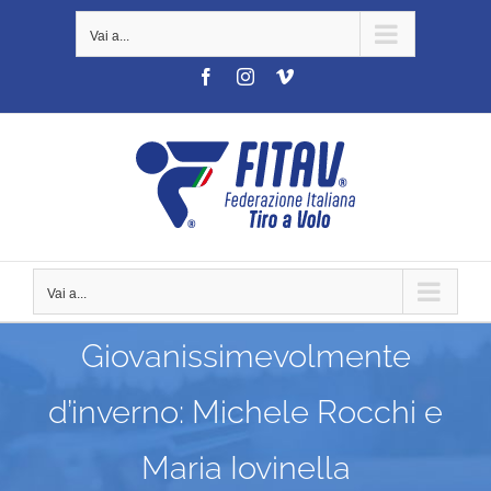
Salta
Vai a...
al
contenuto
Facebook
Instagram
Vimeo
Vai a...
Giovanissimevolmente
d’inverno: Michele Rocchi e
Maria Iovinella