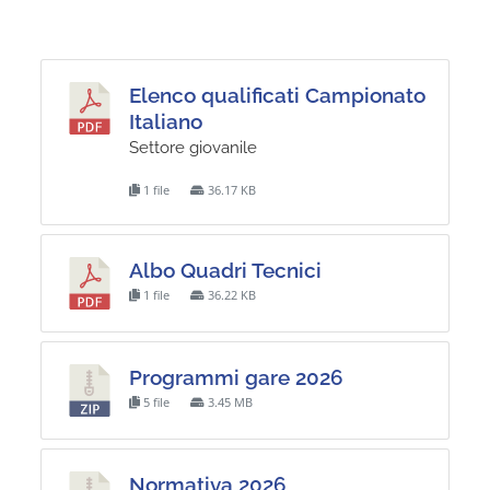
Elenco qualificati Campionato
Italiano
Settore giovanile
1 file
36.17 KB
Albo Quadri Tecnici
1 file
36.22 KB
Programmi gare 2026
5 file
3.45 MB
Normativa 2026