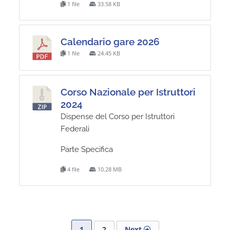
1 file
33.58 KB
Calendario gare 2026
1 file
24.45 KB
Corso Nazionale per Istruttori
2024
Dispense del Corso per Istruttori
Federali
Parte Specifica
4 file
10.28 MB
1
2
Next