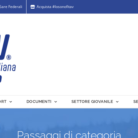
 Gare Federali
Acquista #Iosonofitav
ORT
DOCUMENTI
SETTORE GIOVANILE
S
Passaggi di categoria