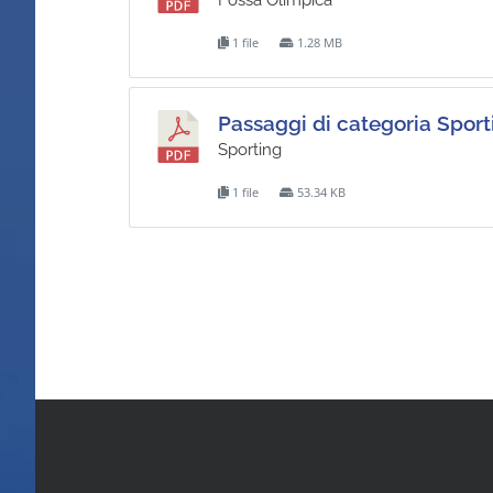
1 file
1.28 MB
Passaggi di categoria Spor
Sporting
1 file
53.34 KB