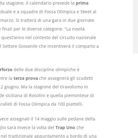
lla stagione, il calendario prevede la
prima
iduale e a squadre di Fossa Olimpica e Skeet al
6 marzo. Si tratterà di una gara in due giornate
 finali per le diverse categorie. “La novità
 quest’anno nel contesto del circuito nazionale
l Settore Giovanile che incentiverà il comparto a
rforze
delle due discipline olimpiche è
ntre la
terza prova
che assegnerà gli scudetti
 12 giugno. Ma la stagione del tiravolismo in
de siciliana di Rosolini e quella piemontese di
alleli di Fossa Olimpica da 100 piattelli.
ece assegnati il 14 maggio sulle pedane della
uglio sarà invece la volta del
Trap Uno
che
 nel tradizionale appuntamento a bordo di una