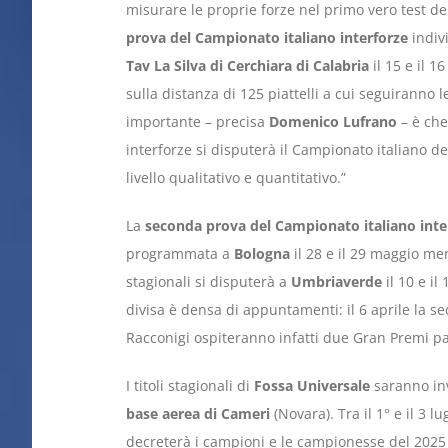
misurare le proprie forze nel primo vero test de
prova del Campionato italiano interforze
indiv
Tav La Silva di Cerchiara di Calabria
il 15 e il 1
sulla distanza di 125 piattelli a cui seguiranno le
importante – precisa
Domenico Lufrano
– è che
interforze si disputerà il Campionato italiano de
livello qualitativo e quantitativo.”
La
seconda prova del Campionato italiano inte
programmata a
Bologna
il 28 e il 29 maggio me
stagionali si disputerà a
Umbriaverde
il 10 e il
divisa è densa di appuntamenti: il 6 aprile la se
Racconigi ospiteranno infatti due Gran Premi par
I titoli stagionali di
Fossa Universale
saranno inv
base aerea di Cameri
(Novara). Tra il 1° e il 3 l
decreterà i campioni e le campionesse del 2025