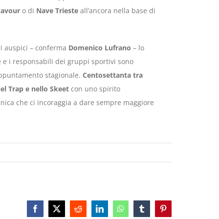
Cavour
o di
Nave Trieste
all’ancora nella base di
ori auspici – conferma
Domenico Lufrano
– lo
te e i responsabili dei gruppi sportivi sono
 appuntamento stagionale.
Centosettanta tra
el Trap e nello Skeet
con uno spirito
ecnica che ci incoraggia a dare sempre maggiore
Facebook
X
Reddit
LinkedIn
WhatsApp
Tumblr
Pinterest