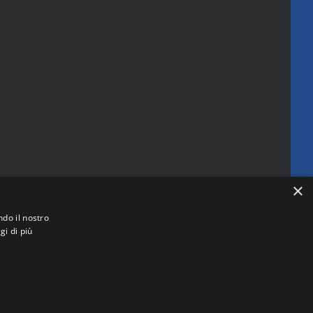
×
ndo il nostro
gi di più
 (RM)