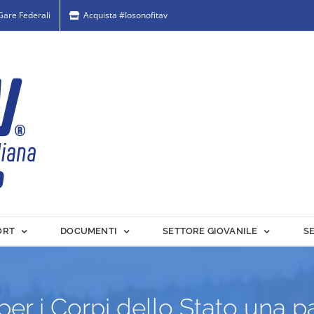
 Gare Federali
Acquista #Iosonofitav
ORT
DOCUMENTI
SETTORE GIOVANILE
S
er i Corpi dello Stato una pa