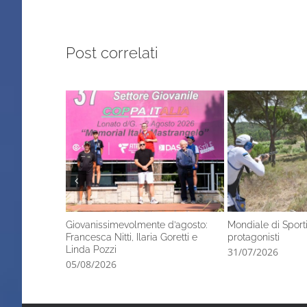
Post correlati
Giovanissimevolmente d’agosto:
Mondiale di Sporti
Francesca Nitti, Ilaria Goretti e
protagonisti
Linda Pozzi
31/07/2026
05/08/2026