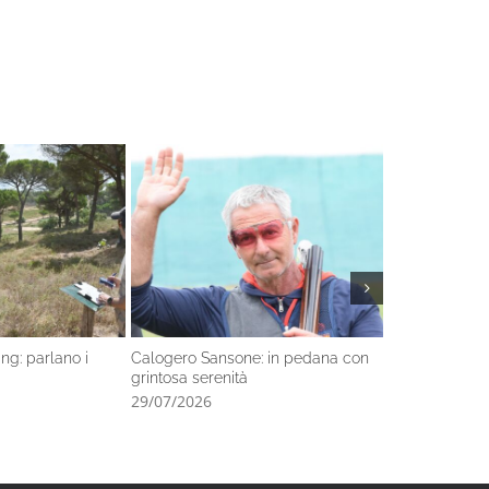
ng: parlano i
Calogero Sansone: in pedana con
Regioni verso i
grintosa serenità
Romagna di De
29/07/2026
24/07/2026