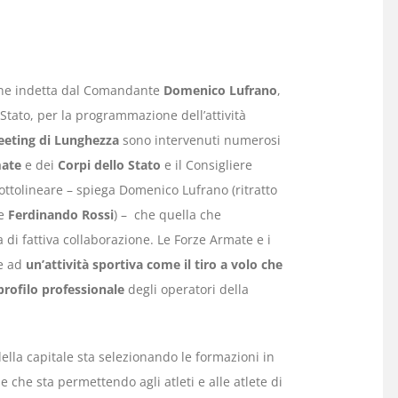
ione indetta dal Comandante
Domenico Lufrano
,
 Stato, per la programmazione dell’attività
eting di Lunghezza
sono intervenuti numerosi
ate
e dei
Corpi dello Stato
e il Consigliere
sottolineare – spiega Domenico Lufrano (ritratto
le
Ferdinando Rossi
) – che quella che
di fattiva collaborazione. Le Forze Armate e i
se ad
un’attività sportiva come il tiro a volo che
rofilo professionale
degli operatori della
lla capitale sta selezionando le formazioni in
e che sta permettendo agli atleti e alle atlete di