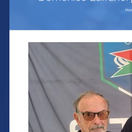
Ho
Ingrandisci
immagine