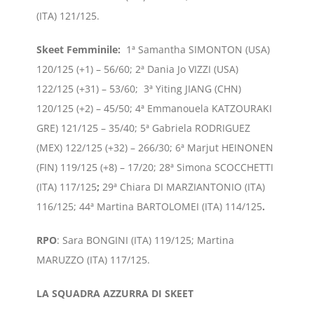
(ITA) 121/125.
Skeet Femminile
:
1ª Samantha SIMONTON (USA)
120/125 (+1) – 56/60; 2ª Dania Jo VIZZI (USA)
122/125 (+31) – 53/60; 3ª Yiting JIANG (CHN)
120/125 (+2) – 45/50; 4ª Emmanouela KATZOURAKI
GRE) 121/125 – 35/40; 5ª Gabriela RODRIGUEZ
(MEX) 122/125 (+32) – 266/30; 6ª Marjut HEINONEN
(FIN) 119/125 (+8) – 17/20; 28ª Simona SCOCCHETTI
(ITA) 117/125
;
29ª
Chiara DI MARZIANTONIO (ITA)
116/125; 44ª Martina BARTOLOMEI (ITA) 114/125
.
RPO
: Sara BONGINI (ITA) 119/125; Martina
MARUZZO (ITA) 117/125.
LA SQUADRA AZZURRA DI SKEET