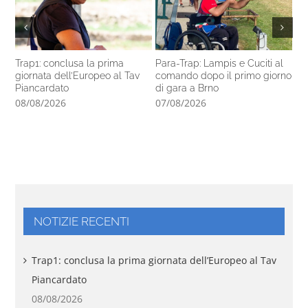
Trap1: conclusa la prima
Para-Trap: Lampis e Cuciti al
In
giornata dell’Europeo al Tav
comando dopo il primo giorno
al
Piancardato
di gara a Brno
07
08/08/2026
07/08/2026
NOTIZIE RECENTI
Trap1: conclusa la prima giornata dell’Europeo al Tav
Piancardato
08/08/2026