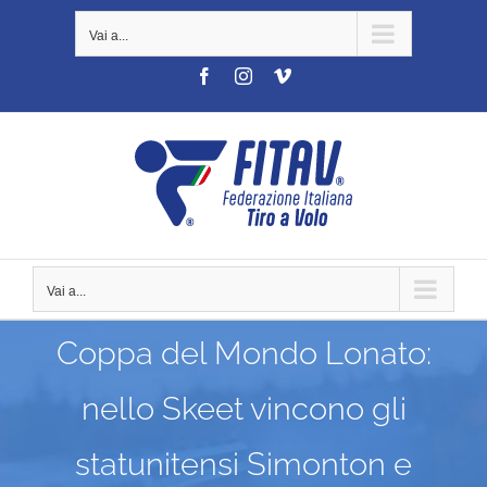
Salta
Vai a...
al
contenuto
Facebook
Instagram
Vimeo
Vai a...
Coppa del Mondo Lonato:
nello Skeet vincono gli
statunitensi Simonton e