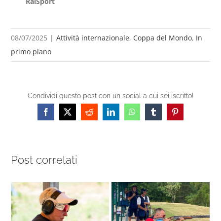
RaiSport
08/07/2025
|
Attività internazionale
,
Coppa del Mondo
,
In
primo piano
Condividi questo post con un social a cui sei iscritto!
Facebook
X
Reddit
LinkedIn
WhatsApp
Tumblr
Pinterest
Post correlati