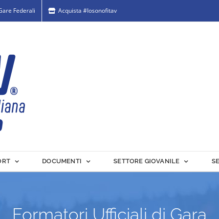
 Gare Federali
Acquista #Iosonofitav
ORT
DOCUMENTI
SETTORE GIOVANILE
S
Formatori Ufficiali di Gara