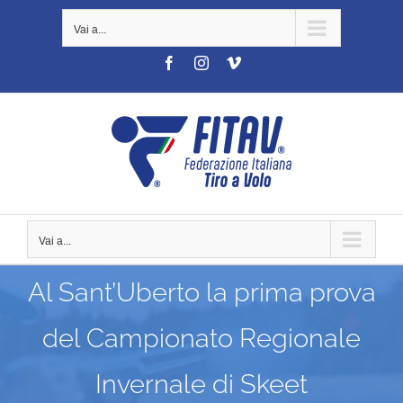
Salta
Vai a...
al
contenuto
Facebook
Instagram
Vimeo
Vai a...
Al Sant’Uberto la prima prova
del Campionato Regionale
Invernale di Skeet