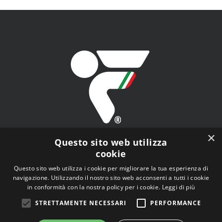
×
Questo sito web utilizza
cookie
Questo sito web utilizza i cookie per migliorare la tua esperienza di
navigazione. Utilizzando il nostro sito web acconsenti a tutti i cookie
FITAV - Federazione Italiana Tiro a Volo - Viale Tiziano
in conformità con la nostra policy per i cookie.
Leggi di più
n.74, 00196 Roma (RM)
STRETTAMENTE NECESSARI
PERFORMANCE